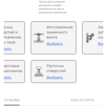
только для интернет-
магазина и может
отличаться от цен в
розничных магазинах
сточка
Изготовление
Зака
верстий и
зажимного
зубч
готовление
винта
коле
он паза
Выбрать
Выб
брать
прессовка
Расточка
одшипников
отверстий
брать
Выбрать
ОТЗЫВЫ
КАК КУПИТЬ