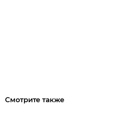
1615 D30 Втулка
Уточните наличие
930
₽
/шт
В корзину
Смотрите также