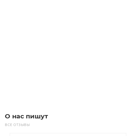
Линейный модуль YR-MGNS100F-BL-20-700
Уточните наличие
Цена по запросу
Под заказ
О нас пишут
ВСЕ ОТЗЫВЫ