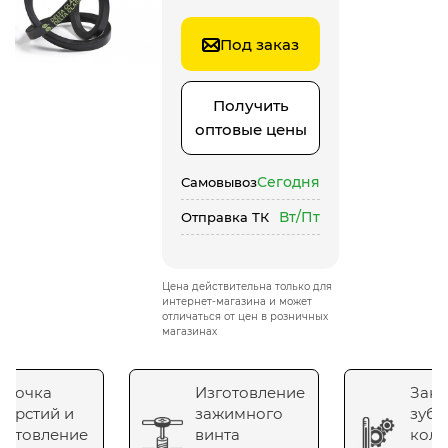
Под заказ
Получить
оптовые цены
Сегодня
Самовывоз
Вт/Пт
Отправка ТК
Цена действительна только для
интернет-магазина и может
отличаться от цен в розничных
магазинах
сточка
Изготовление
Зака
верстий и
зажимного
зубч
готовление
винта
коле