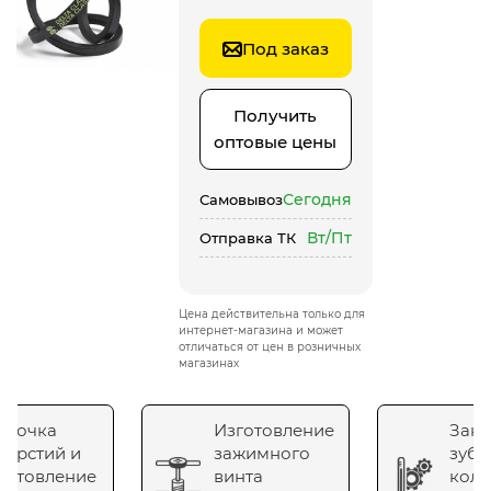
Под заказ
Получить
оптовые цены
Сегодня
Самовывоз
Вт/Пт
Отправка ТК
Цена действительна только для
интернет-магазина и может
отличаться от цен в розничных
магазинах
сточка
Изготовление
Зака
верстий и
зажимного
зубч
готовление
винта
коле