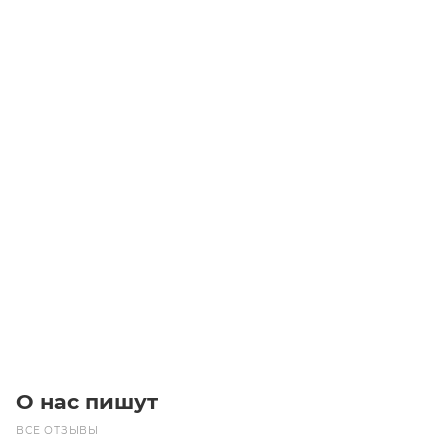
Электродвигатель дымоудаления двухскоростной
V.GMD 80 M 4/2b (0.25/1/1500/3000)
Уточните наличие
Цена по запросу
Под заказ
О нас пишут
ВСЕ ОТЗЫВЫ