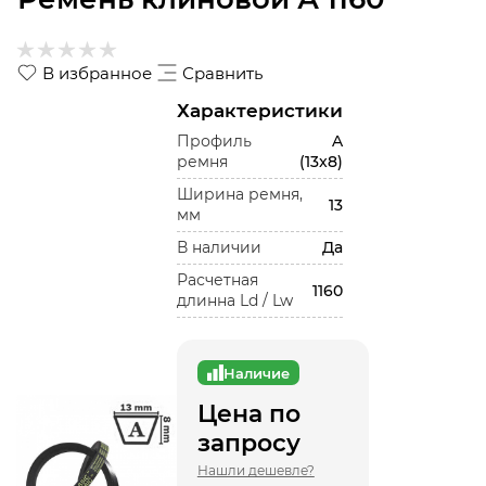
В избранное
Сравнить
Характеристики
Профиль
A
ремня
(13x8)
Ширина ремня,
13
мм
В наличии
Да
Расчетная
1160
длинна Ld / Lw
Наличие
Цена по
запросу
Нашли дешевле?