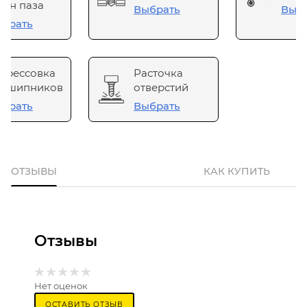
он паза
Выбрать
Выб
брать
прессовка
Расточка
одшипников
отверстий
брать
Выбрать
ОТЗЫВЫ
КАК КУПИТЬ
Отзывы
Нет оценок
ОСТАВИТЬ ОТЗЫВ