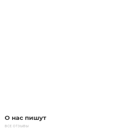
2517 D60 Втулка тапербуш Batti-Motors
Много
1 590
₽
/шт
В корзину
О нас пишут
ВСЕ ОТЗЫВЫ