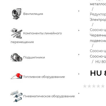
металло
Вентиляция
Редукто
Электро
Соосно-
Компоненты линейного
Червячн
подвесн
перемещения
Соосно-ц
Соосно-ц
Подшипники
HU 80E
HU 
Топливное оборудование
Пневматическое оборудование