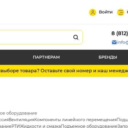
Войти
8 (812
info
ПАРТНЕРАМ
БРЕНДЫ
выборе товара? Оставьте свой номер и наш менед
ое оборудование
ссия
Вентиляция
Компоненты линейного перемещения
Подш
вание
РТИ
Жидкости и смазка
Подъемное оборудование
Запо