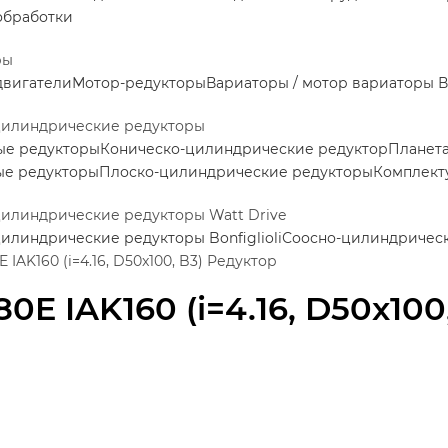
обработки
ры
двигатели
Мотор-редукторы
Вариаторы / мотор вариаторы
В
цилиндрические редукторы
ые редукторы
Коническо-цилиндрические редуктор
Планет
ые редукторы
Плоско-цилиндрические редукторы
Комплект
илиндрические редукторы Watt Drive
илиндрические редукторы Bonfiglioli
Соосно-цилиндрически
 IAK160 (i=4.16, D50x100, B3) Редуктор
80E IAK160 (i=4.16, D50x100