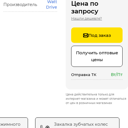
Watt
Цена по
Производитель
Drive
запросу
Нашли дешевле?
Под заказ
Получить оптовые
цены
Вт/Пт
Отправка ТК
Цена действительна только для
интернет-магазина и может отличаться
от цен в розничных магазинах
ажимного
Закалка зубчатых колес