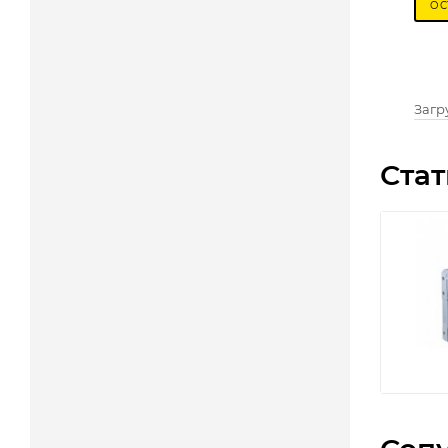
ОС
Загру
Стат