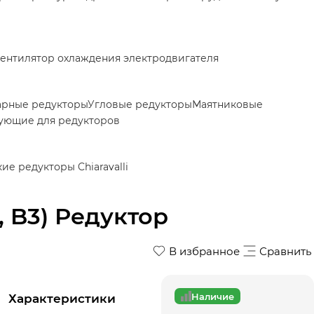
ентилятор охлаждения электродвигателя
арные редукторы
Угловые редукторы
Маятниковые
ующие для редукторов
е редукторы Chiaravalli
, B3) Редуктор
В избранное
Сравнить
Наличие
Характеристики