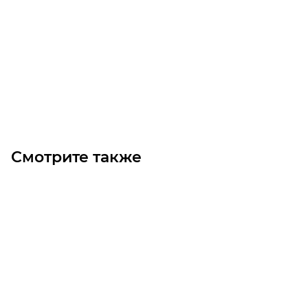
Звездочка 081B-1 без ступицы, под расточку, Z=66
Уточните наличие
3 100
₽
/шт
В корзину
Смотрите также