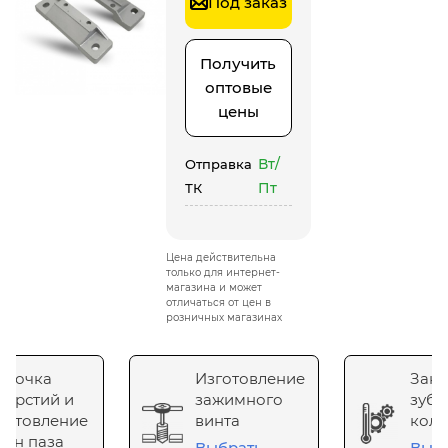
Под заказ
Получить
оптовые
цены
Вт/
Отправка
Пт
ТК
Цена действительна
только для интернет-
магазина и может
отличаться от цен в
розничных магазинах
сточка
Изготовление
Зака
верстий и
зажимного
зубч
готовление
винта
коле
он паза
Выбрать
Выб