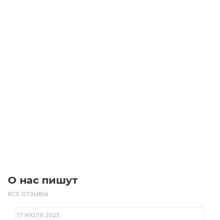
GT3 400 2MGT 6 Ремень (Gates)
Уточните наличие
Цена по запросу
Под заказ
О нас пишут
ВСЕ ОТЗЫВЫ
17 ИЮЛЯ 2025