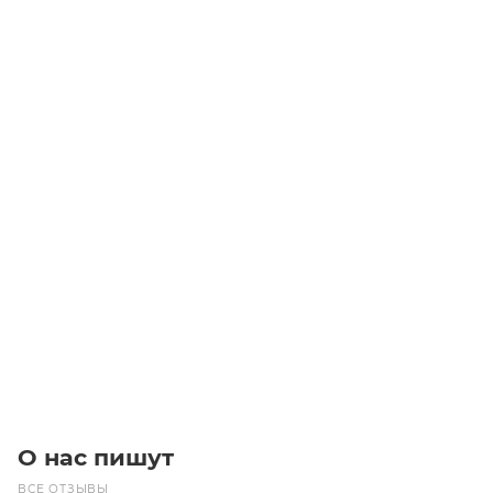
Ремень C52DELTA 1378 (GATES)
Уточните наличие
Цена по запросу
Под заказ
О нас пишут
ВСЕ ОТЗЫВЫ