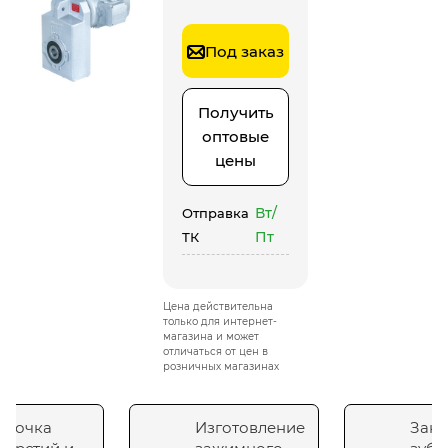
Под заказ
Получить
оптовые
цены
Вт/
Отправка
Пт
ТК
Цена действительна
только для интернет-
магазина и может
отличаться от цен в
розничных магазинах
сточка
Изготовление
Зака