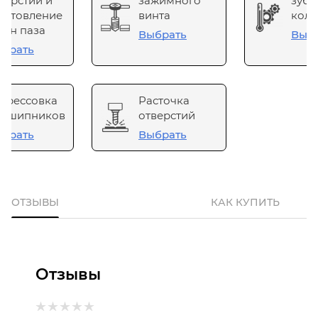
верстий и
зажимного
зубч
готовление
винта
коле
он паза
Выбрать
Выб
брать
прессовка
Расточка
одшипников
отверстий
брать
Выбрать
ОТЗЫВЫ
КАК КУПИТЬ
Отзывы