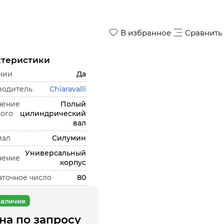
В избранное
Сравнить
ктеристики
чии
Да
водитель
Chiaravalli
нение
Полый
ого
цилиндрический
вал
иал
Силумин
Универсальный
нение
корпус
точное число
80
аличие
на по запросу