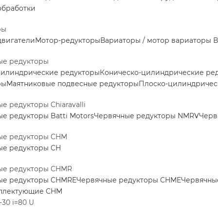
обработки
ры
двигатели
Мотор-редукторы
Вариаторы / мотор вариаторы
В
ые редукторы
цилиндрические редукторы
Коническо-цилиндрические ре
ры
Маятниковые подвесные редукторы
Плоско-цилиндричес
е редукторы Chiaravalli
е редукторы Batti Motors
Червячные редукторы NMRV
Черв
ые редукторы CHM
ые редукторы CH
ые редукторы CHMR
ые редукторы CHMRE
Червячные редукторы CHME
Червячны
плектующие CHM
30 i=80 U