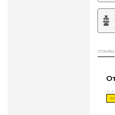
ОТЗЫВЫ
О
ОС