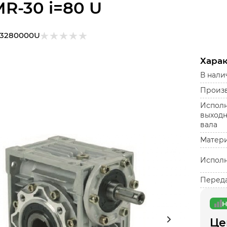
R-30 i=80 U
3280000U
Хара
В нали
Произ
Испол
выходн
вала
Матер
Испол
Переда
Н
Це