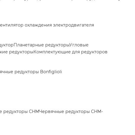
ентилятор охлаждения электродвигателя
дуктор
Планетарные редукторы
Угловые
кие редукторы
Комплектующие для редукторов
ячные редукторы Bonfiglioli
е редукторы CHM
Червячные редукторы CHM-