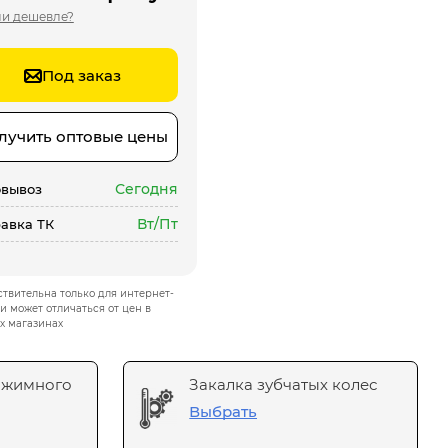
и дешевле?
Под заказ
лучить оптовые цены
Сегодня
вывоз
Вт/Пт
авка ТК
твительна только для интернет-
и может отличаться от цен в
х магазинах
ажимного
Закалка зубчатых колес
Выбрать