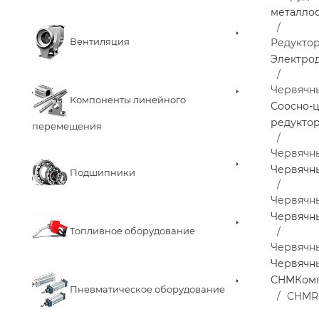
металло
Вентиляция
Редукто
Электро
Червячн
Компоненты линейного
Соосно-
редукто
перемещения
Червячны
Червячны
Подшипники
Червячн
Червячн
Топливное оборудование
Червячн
Червячн
CHM
Ком
Пневматическое оборудование
CHMR-