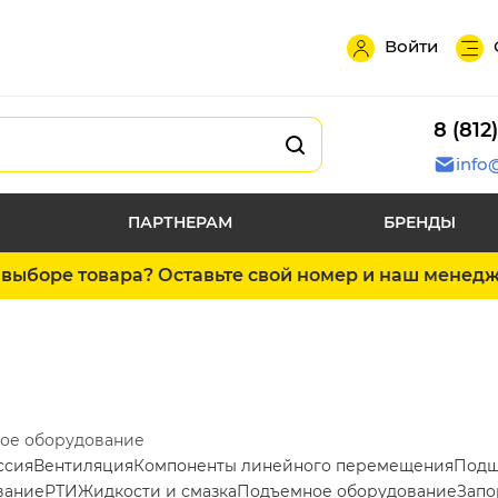
Войти
8 (812
info
ПАРТНЕРАМ
БРЕНДЫ
выборе товара? Оставьте свой номер и наш менед
ое оборудование
ссия
Вентиляция
Компоненты линейного перемещения
Подш
вание
РТИ
Жидкости и смазка
Подъемное оборудование
Запо