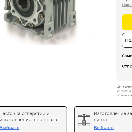
Нашл
По
Само
Отпр
Цена дейс
магазина 
розничны
Расточка отверстий и
Изготовление з
изготовление шпон паза
винта
Выбрать
Выбрать