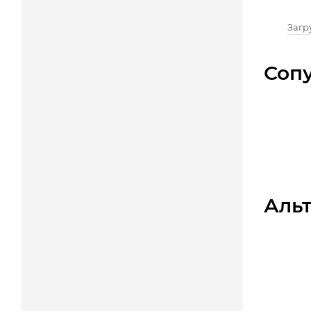
Загру
Соп
Аль