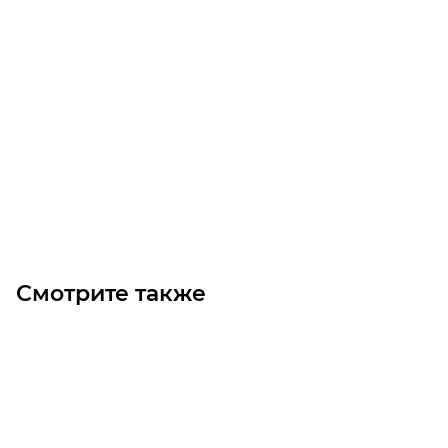
Звездочка 06B-1 со ступицей, под TB1210, Z=28
Уточните наличие
1 253
₽
/шт
В корзину
Смотрите также