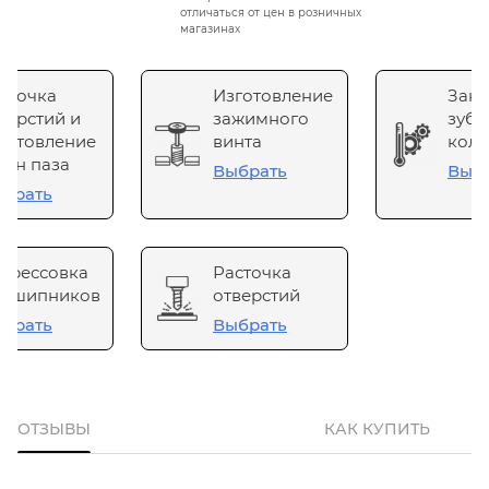
отличаться от цен в розничных
магазинах
сточка
Изготовление
Зака
верстий и
зажимного
зубч
готовление
винта
коле
он паза
Выбрать
Выб
брать
прессовка
Расточка
одшипников
отверстий
брать
Выбрать
ОТЗЫВЫ
КАК КУПИТЬ