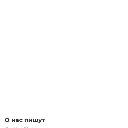
Вал линейный WCS 13 900
Уточните наличие
Цена по запросу
Под заказ
О нас пишут