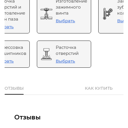
сточка
Изготовление
Зака
верстий и
зажимного
зубч
готовление
винта
коле
он паза
Выбрать
Выб
брать
прессовка
Расточка
одшипников
отверстий
брать
Выбрать
ОТЗЫВЫ
КАК КУПИТЬ
Отзывы