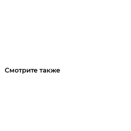
Упорный шариковый подшипник 6005 2ZR
Уточните наличие
Цена по запросу
Под заказ
Смотрите также