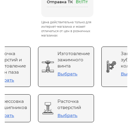
Вт/Пт
Отправка ТК
Цена действительна только для
интернет-магазина и может
отличаться от цен в розничных
магазинах
сточка
Изготовление
Зака
верстий и
зажимного
зубч
готовление
винта
коле
он паза
Выбрать
Выб
брать
прессовка
Расточка
одшипников
отверстий
брать
Выбрать