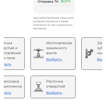
Вт/Пт
Отправка ТК
Цена действительна только для
интернет-магазина и может
отличаться от цен в розничных
магазинах
сточка
Изготовление
Зака
верстий и
зажимного
зубч
готовление
винта
коле
он паза
Выбрать
Выб
брать
прессовка
Расточка
одшипников
отверстий
брать
Выбрать