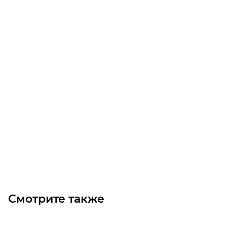
рейка m=5 L=500 50x50
Много
6 000
₽
/шт
В корзину
Смотрите также