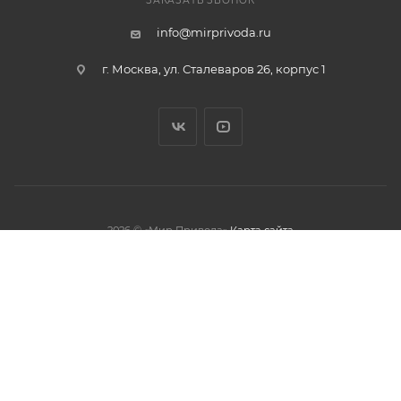
ЗАКАЗАТЬ ЗВОНОК
info@mirprivoda.ru
г. Москва, ул. Сталеваров 26, корпус 1
2026 © «Мир Привода»
Карта сайта
олжая использовать данный сайт,
тношении обработки персональных