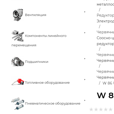
металло
Вентиляция
Редукто
Электро
Червячн
Компоненты линейного
Соосно-
редукто
перемещения
Червячны
Червячны
Подшипники
Червячн
Червячн
Топливное оборудование
W 86 
W 8
Пневматическое оборудование