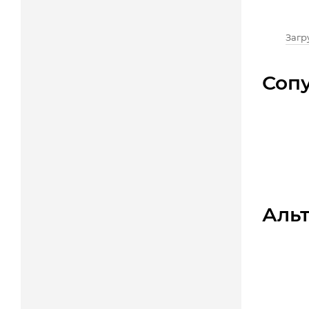
Загру
Соп
Аль