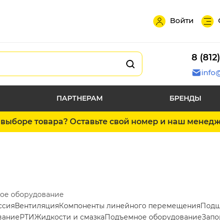
Войти
8 (812
info
ПАРТНЕРАМ
БРЕНДЫ
выборе товара? Оставьте свой номер и наш менед
ое оборудование
ссия
Вентиляция
Компоненты линейного перемещения
Подш
вание
РТИ
Жидкости и смазка
Подъемное оборудование
Запо