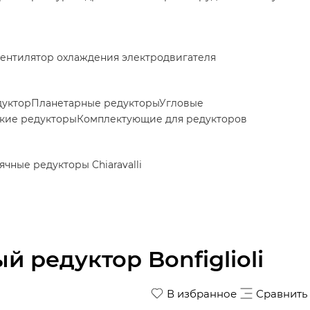
ентилятор охлаждения электродвигателя
дуктор
Планетарные редукторы
Угловые
кие редукторы
Комплектующие для редукторов
ячные редукторы Chiaravalli
й редуктор Bonfiglioli
В избранное
Сравнить