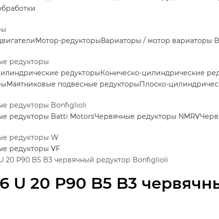
обработки
ры
двигатели
Мотор-редукторы
Вариаторы / мотор вариаторы
В
ые редукторы
цилиндрические редукторы
Коническо-цилиндрические ре
ры
Маятниковые подвесные редукторы
Плоско-цилиндричес
е редукторы Bonfiglioli
е редукторы Batti Motors
Червячные редукторы NMRV
Черв
ые редукторы W
ые редукторы VF
U 20 P90 B5 B3 червячный редуктор Bonfiglioli
6 U 20 P90 B5 B3 червячны