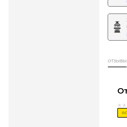
ОТЗЫВЫ
О
ОС