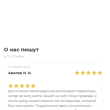
980
₽
/шт
В корзину
О нас пишут
ВСЕ ОТЗЫВЫ
17 ИЮЛЯ 2025
Авилов Н. Н.
Долго искал нестандартный роликовый подшипник,
нигде не могу найти. Зашел на сайт «Мир привода» и
почти сразу нашел именно тот типоразмер, который
был мне нужен. Подшипники здесь относительно