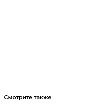
Шестерня косозубая коническая M5 Z20 (1:1) SX
Уточните наличие
14 670
₽
/шт
В корзину
Смотрите также