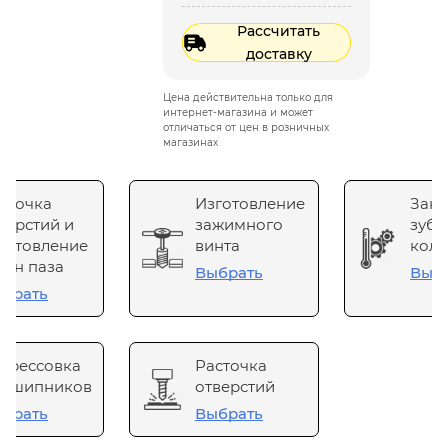
Рассчитать
доставку
Цена действительна только для
интернет-магазина и может
отличаться от цен в розничных
магазинах
сточка
Изготовление
Зака
верстий и
зажимного
зубч
готовление
винта
коле
он паза
Выбрать
Выб
брать
прессовка
Расточка
одшипников
отверстий
брать
Выбрать