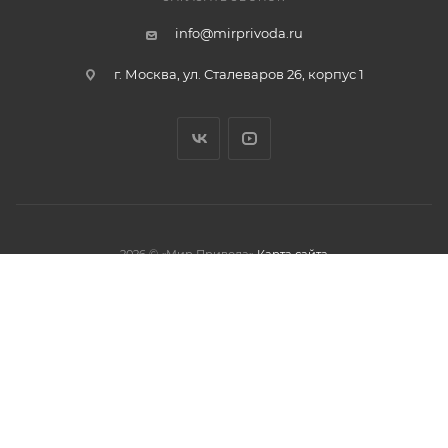
info@mirprivoda.ru
г. Москва, ул. Сталеваров 26, корпус 1
2026 © «Мир Привода»
Карта сайта
олжая использовать данный сайт,
тношении обработки персональных
обработки файлов cookies.