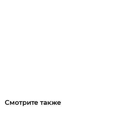
Звездочка ASA 80-3 без ступицы под расточку, Z=76
Уточните наличие
Цена по запросу
Под заказ
Смотрите также