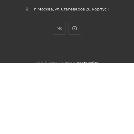
г. Москва, ул. Сталеваров 26, корпус 1
2026 © «Мир Привода»
Карта сайта
олжая использовать данный сайт,
тношении обработки персональных
обработки файлов cookies.