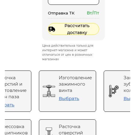
Вт/Пт
Отправка ТК
Рассчитать
доставку
Цена действительна только для
интернет-магазина и может
отличаться от цен в розничных
магазинах
сточка
Изготовление
Зака
верстий и
зажимного
зубч
готовление
винта
коле
он паза
Выбрать
Выб
брать
прессовка
Расточка
одшипников
отверстий