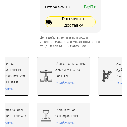
Вт/Пт
Отправка ТК
Рассчитать
доставку
Цена действительна только для
интернет-магазина и может отличаться
от цен в розничных магазинах
сточка
Изготовление
Зака
верстий и
зажимного
зубч
готовление
винта
коле
он паза
Выбрать
Выб
брать
прессовка
Расточка
одшипников
отверстий
брать
Выбрать