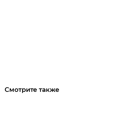
Осевой вентилятор OB630-4-30 (0.75/1500)
Уточните наличие
Цена по запросу
Под заказ
Смотрите также