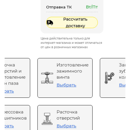
Вт/Пт
Отправка ТК
Рассчитать
доставку
Цена действительна только для
интернет-магазина и может отличаться
от цен в розничных магазинах
сточка
Изготовление
Зака
верстий и
зажимного
зубч
готовление
винта
коле
он паза
Выбрать
Выб
брать
прессовка
Расточка
одшипников
отверстий
брать
Выбрать