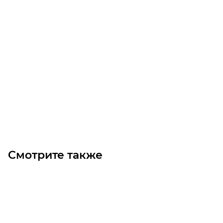
PM2286 900M MICROV VAR RIB Ремень (Gates)
Уточните наличие
Цена по запросу
Под заказ
Смотрите также