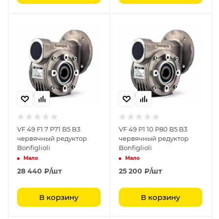
VF 49 F1 7 P71 B5 B3
VF 49 P1 10 P80 B5 B3
червячный редуктор
червячный редуктор
Bonfiglioli
Bonfiglioli
Мало
Мало
28 440
₽
/шт
25 200
₽
/шт
В корзину
В корзину