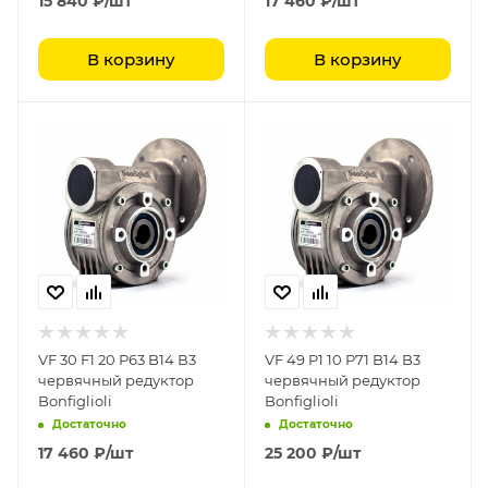
15 840
₽
/шт
17 460
₽
/шт
В корзину
В корзину
VF 30 F1 20 P63 B14 В3
VF 49 P1 10 P71 B14 B3
червячный редуктор
червячный редуктор
Bonfiglioli
Bonfiglioli
Достаточно
Достаточно
17 460
₽
/шт
25 200
₽
/шт