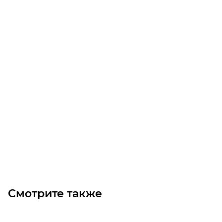
T10-630-50 Ремень (Gates)
Уточните наличие
Цена по запросу
Под заказ
Смотрите также