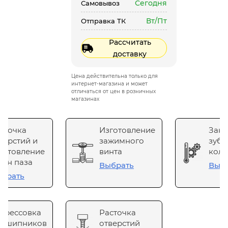
Сегодня
Самовывоз
Вт/Пт
Отправка ТК
Рассчитать
доставку
Цена действительна только для
интернет-магазина и может
отличаться от цен в розничных
магазинах
сточка
Изготовление
Зака
верстий и
зажимного
зубч
готовление
винта
коле
он паза
Выбрать
Выб
брать
прессовка
Расточка
одшипников
отверстий