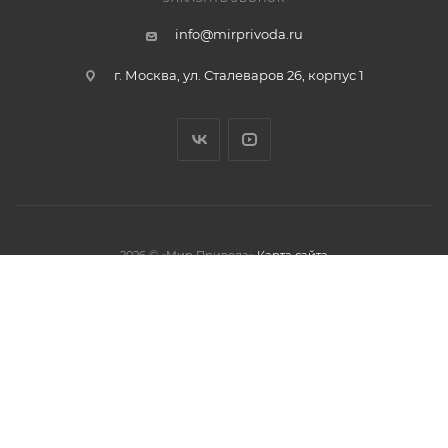
info@mirprivoda.ru
г. Москва, ул. Сталеваров 26, корпус 1
2026 © «Мир Привода»
Карта сайта
олжая использовать данный сайт,
тношении обработки персональных