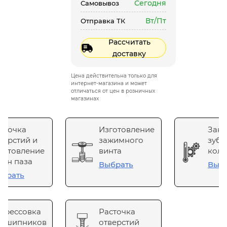
Сегодня
Самовывоз
Вт/Пт
Отправка ТК
Рассчитать
доставку
Цена действительна только для
интернет-магазина и может
отличаться от цен в розничных
магазинах
сточка
Изготовление
Зака
верстий и
зажимного
зубч
готовление
винта
коле
он паза
Выбрать
Выб
брать
прессовка
Расточка
одшипников
отверстий