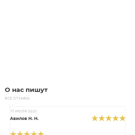
LMF08L линейный подшипник с круглым фланцем
(удлиненный)
Уточните наличие
Цена по запросу
Под заказ
О нас пишут
ВСЕ ОТЗЫВЫ
17 ИЮЛЯ 2025
Авилов Н. Н.