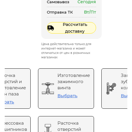
Сегодня
Самовывоз
Вт/Пт
Отправка ТК
Рассчитать
доставку
Цена действительна только для
интернет-магазина и может
отличаться от цен в розничных
магазинах
сточка
Изготовление
Зака
верстий и
зажимного
зубч
готовление
винта
коле
он паза
Выбрать
Выб
брать
прессовка
Расточка
одшипников
отверстий