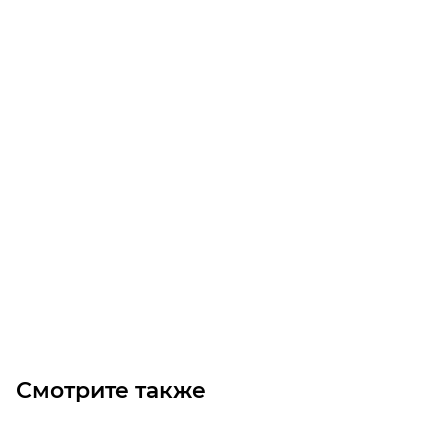
Цилиндрический роликовый подшипник NJ2220 M
Уточните наличие
Цена по запросу
Под заказ
Смотрите также