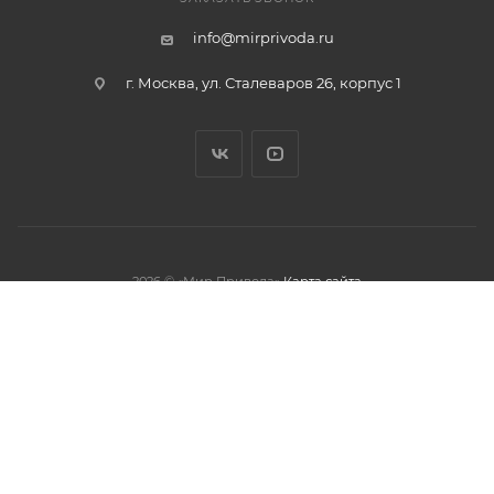
info@mirprivoda.ru
г. Москва, ул. Сталеваров 26, корпус 1
2026 © «Мир Привода»
Карта сайта
олжая использовать данный сайт,
тношении обработки персональных