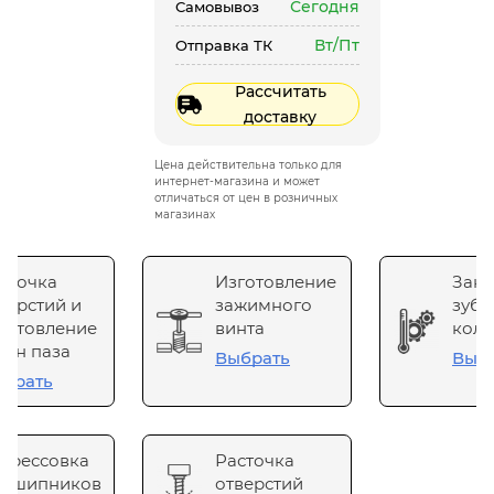
Сегодня
Самовывоз
Вт/Пт
Отправка ТК
Рассчитать
доставку
Цена действительна только для
интернет-магазина и может
отличаться от цен в розничных
магазинах
сточка
Изготовление
Зака
верстий и
зажимного
зубч
готовление
винта
коле
он паза
Выбрать
Выб
брать
прессовка
Расточка
одшипников
отверстий