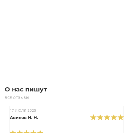
Цепь круглозвенная 2,5х14 (25м)
Уточните наличие
Цена по запросу
Под заказ
О нас пишут
ВСЕ ОТЗЫВЫ
17 ИЮЛЯ 2025
Авилов Н. Н.