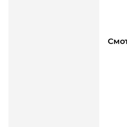
Уто
Цена
Смо