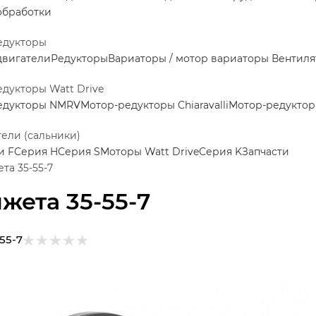
обработки
едукторы
двигатели
Редукторы
Вариаторы / мотор вариаторы
Вентиля
дукторы Watt Drive
едукторы NMRV
Мотор-редукторы Chiaravalli
Мотор-редукторы
ели (сальники)
и F
Серия H
Серия S
Моторы Watt Drive
Серия K
Запчасти
та 35-55-7
жета 35-55-7
55-7