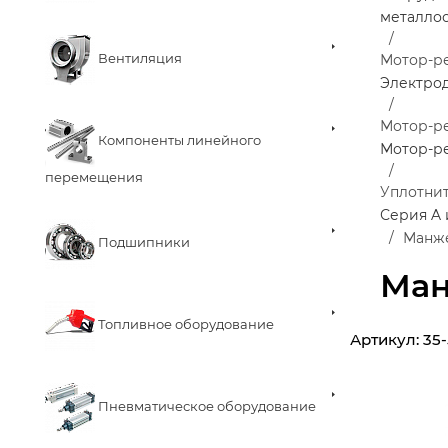
металло
Вентиляция
Мотор-р
Электро
Мотор-ре
Компоненты линейного
Мотор-р
перемещения
Уплотнит
Серия A 
Манже
Подшипники
Ман
Топливное оборудование
Артикул:
35-
Пневматическое оборудование