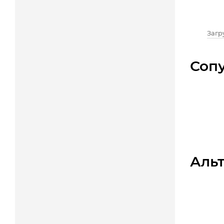
Загру
Соп
Аль