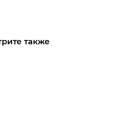
чните наличие
Арт.: BI070085
 по запросу
трите также