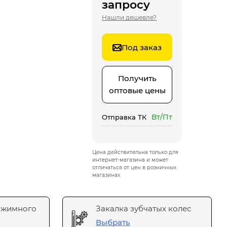
запросу
Нашли дешевле?
Под заказ
Получить
оптовые цены
Вт/Пт
Отправка ТК
Цена действительна только для
интернет-магазина и может
отличаться от цен в розничных
магазинах
ажимного
Закалка зубчатых колес
Выбрать