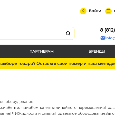
Войти
8 (812
info
ПАРТНЕРАМ
БРЕНДЫ
выборе товара? Оставьте свой номер и наш менед
ое оборудование
ссия
Вентиляция
Компоненты линейного перемещения
Подш
вание
РТИ
Жидкости и смазка
Подъемное оборудование
Запо