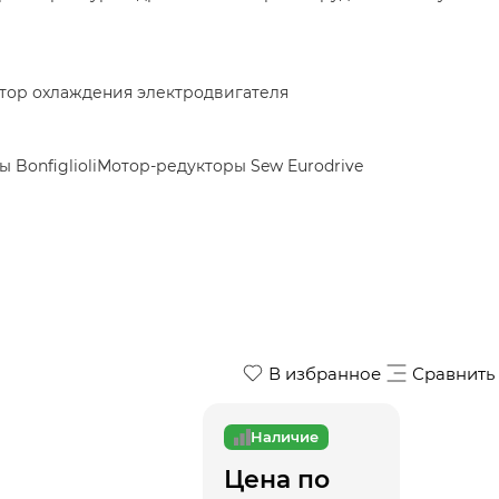
тор охлаждения электродвигателя
 Bonfiglioli
Мотор-редукторы Sew Eurodrive
В избранное
Сравнить
Наличие
Цена по