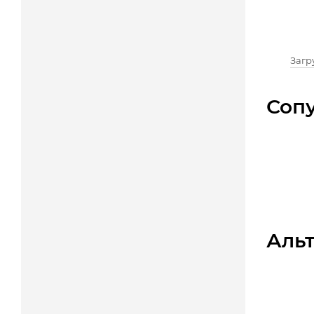
Загру
Соп
Аль