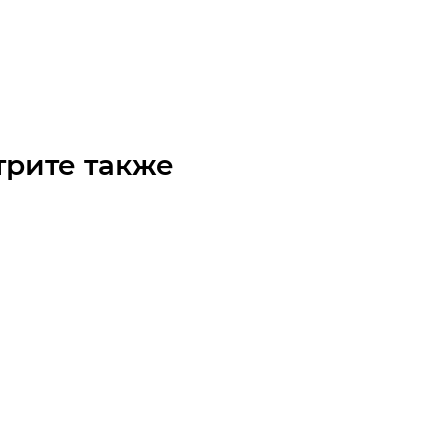
R. 7 100F28 червячный редуктор Chiaravalli
о
Арт.: B081A0728
 по запросу
трите также