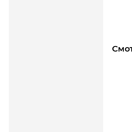
CH-08 
Мал
Цена
Смо