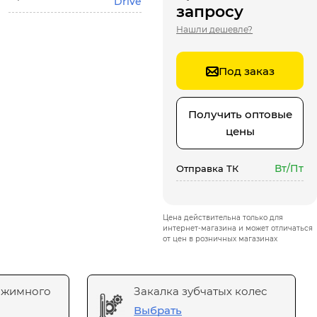
Drive
запросу
Нашли дешевле?
Под заказ
Получить оптовые
цены
Вт/Пт
Отправка ТК
Цена действительна только для
интернет-магазина и может отличаться
от цен в розничных магазинах
ажимного
Закалка зубчатых колес
Выбрать