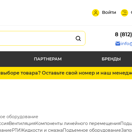
Войти
8 (812
info
ПАРТНЕРАМ
БРЕНДЫ
выборе товара? Оставьте свой номер и наш менед
ое оборудование
ссия
Вентиляция
Компоненты линейного перемещения
Подш
вание
РТИ
Жидкости и смазка
Подъемное оборудование
Запо