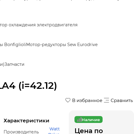
тор охлаждения электродвигателя
 Bonfiglioli
Мотор-редукторы Sew Eurodrive
и)
Запчасти
4 (i=42.12)
В избранное
Сравнить
Наличие
Характеристики
Watt
Цена по
Производитель