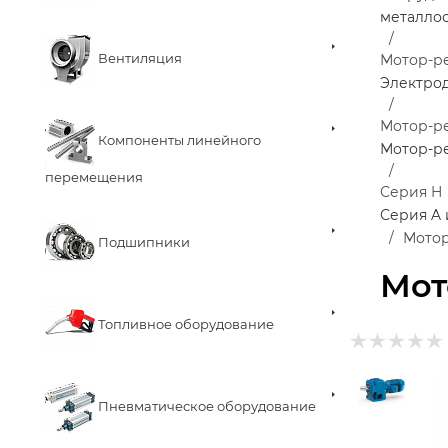
металло
Вентиляция
Мотор-р
Электро
Мотор-ре
Компоненты линейного
Мотор-р
перемещения
Серия H
Серия A 
Мотор
Подшипники
Мот
Топливное оборудование
Пневматическое оборудование