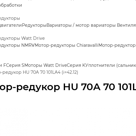
обработки
едукторы
двигатели
Редукторы
Вариаторы / мотор вариаторы
Вентиля
дукторы Watt Drive
едукторы NMRV
Мотор-редукторы Chiaravalli
Мотор-редукторы
и F
Серия S
Моторы Watt Drive
Серия K
Уплотнители (сальник
-редукор HU 70A 70 101LA4 (i=42.12)
ор-редукор HU 70A 70 101LA