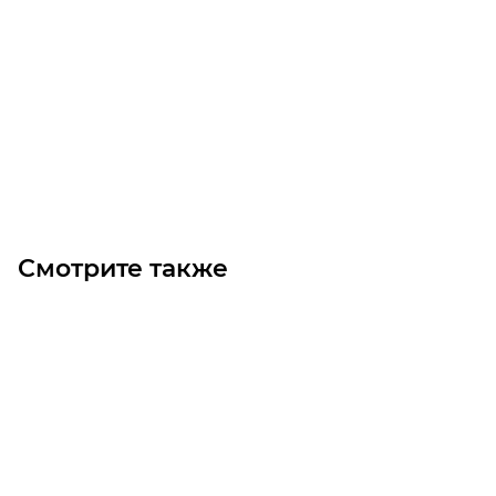
Двухскоростной электродвигатель с тормозом GR63B
2/4 B5 (0.22-0.15)
Уточните наличие
Цена по запросу
Под заказ
Смотрите также