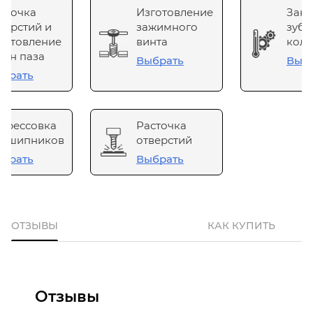
сточка
Изготовление
Зака
верстий и
зажимного
зубч
готовление
винта
коле
он паза
Выбрать
Выб
брать
прессовка
Расточка
одшипников
отверстий
брать
Выбрать
ОТЗЫВЫ
КАК КУПИТЬ
Отзывы