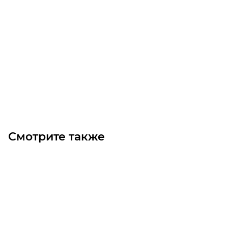
T10-750-75 Ремень (Gates)
Уточните наличие
Цена по запросу
Под заказ
Смотрите также