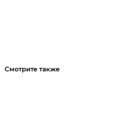
Расточка отверстия в зубчатой рейке М6 60х60, D 16 мм
Уточните наличие
Цена по запросу
Под заказ
Смотрите также