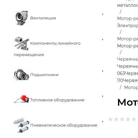
металло
Вентиляция
Мотор-р
Электро
Мотор-р
Компоненты линейного
Мотор-ре
перемещения
Червячн
Червячн
063
Черв
Подшипники
110
Червя
Мотор
Мот
Топливное оборудование
Пневматическое оборудование