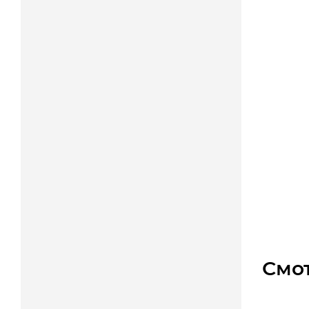
Звездо
Уто
3 600
Смо