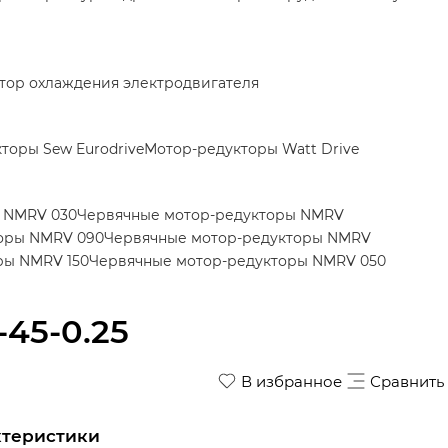
тор охлаждения электродвигателя
торы Sew Eurodrive
Мотор-редукторы Watt Drive
 NMRV 030
Червячные мотор-редукторы NMRV
оры NMRV 090
Червячные мотор-редукторы NMRV
ры NMRV 150
Червячные мотор-редукторы NMRV 050
45-0.25
В избранное
Сравнить
ктеристики