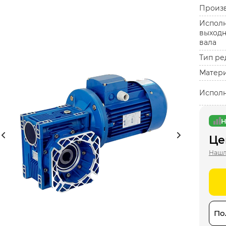
Произ
Испол
выходн
вала
Тип ре
Матер
Испол
Н
Це
Нашл
По