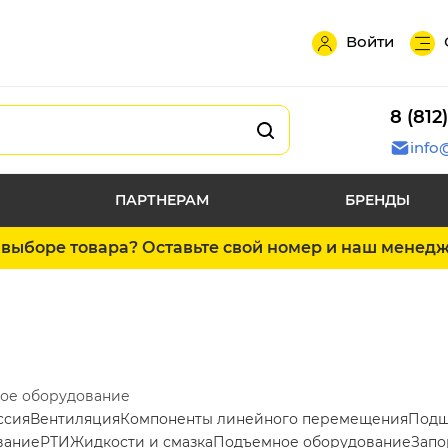
Войти
8 (812
info
ПАРТНЕРАМ
БРЕНДЫ
выборе товара? Оставьте свой номер и наш менед
ое оборудование
ссия
Вентиляция
Компоненты линейного перемещения
Подш
вание
РТИ
Жидкости и смазка
Подъемное оборудование
Запо