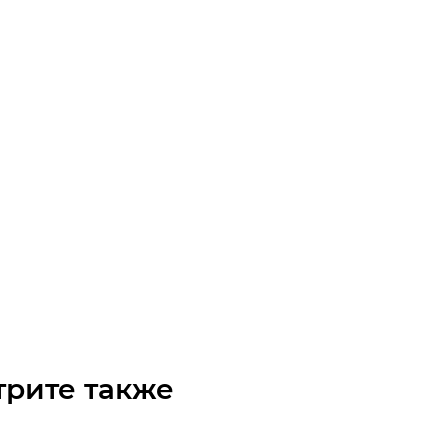
чка 10B-2 без ступицы, под расточку, Z=32
чните наличие
Арт.: 20215032
₽
/шт
трите также