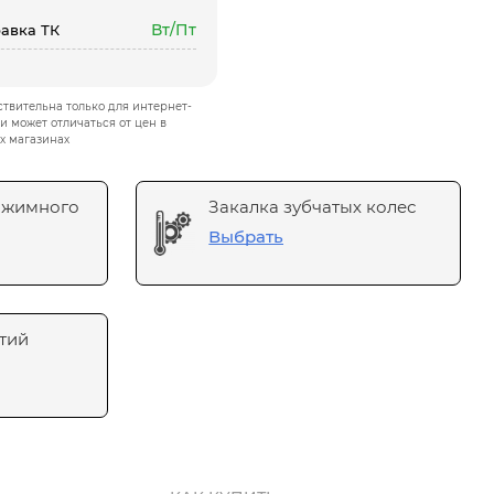
Вт/Пт
авка ТК
твительна только для интернет-
и может отличаться от цен в
х магазинах
ажимного
Закалка зубчатых колес
Выбрать
тий