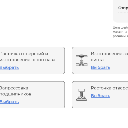
Отпр
Цена дейс
магазина 
розничны
Расточка отверстий и
Изготовление з
изготовление шпон паза
винта
Выбрать
Выбрать
Запрессовка
Расточка отверс
подшипников
Выбрать
Выбрать