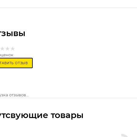
тзывы
оценок
ТАВИТЬ ОТЗЫВ
зка отзывов...
утсвующие товары