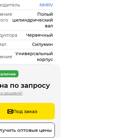
водитель
NMRV
нение
Полый
ого
цилиндрический
вал
дуктора
Червячный
иал
Силумин
Универсальный
нение
корпус
аличие
на по запросу
и дешевле?
Под заказ
лучить оптовые цены