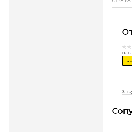
ОТЗЫВЫ
О
Нет 
ОС
Загру
Соп