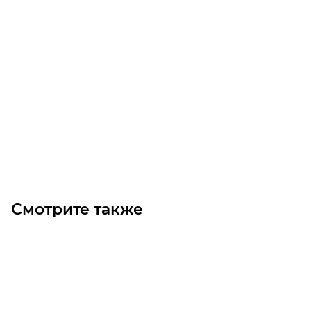
Линейный модуль YR-HGHS140F-BL-20-800
Уточните наличие
Цена по запросу
Под заказ
Смотрите также