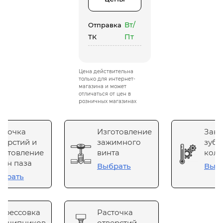
Вт/
Отправка
Пт
ТК
Цена действительна
только для интернет-
магазина и может
отличаться от цен в
розничных магазинах
сточка
Изготовление
Зака
верстий и
зажимного
зубч
готовление
винта
коле
он паза
Выбрать
Выб
брать
прессовка
Расточка
одшипников
отверстий