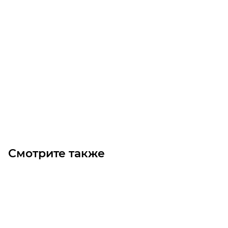
HTD 776 8M 50 Ремень (Gates)
Уточните наличие
Цена по запросу
Под заказ
Смотрите также