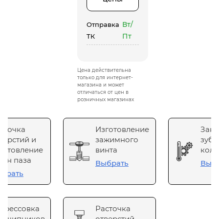
Вт/
Отправка
Пт
ТК
Цена действительна
только для интернет-
магазина и может
отличаться от цен в
розничных магазинах
сточка
Изготовление
Зака
верстий и
зажимного
зубч
готовление
винта
коле
он паза
Выбрать
Выб
брать
прессовка
Расточка
одшипников
отверстий