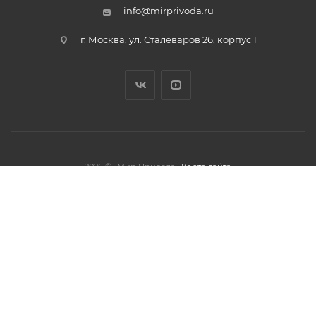
info@mirprivoda.ru
г. Москва, ул. Сталеваров 26, корпус 1
2026 © «Мир Привода»
Карта сайта
олжая использовать данный сайт,
тношении обработки персональных
обработки файлов cookies.