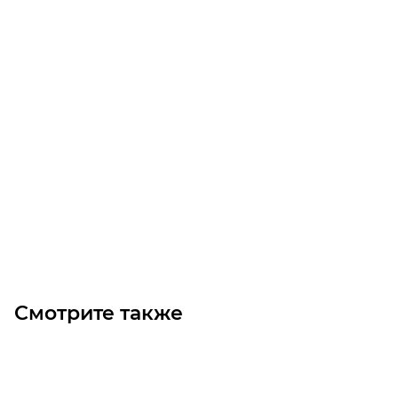
RCK 11 260X325 Муфта
Уточните наличие
90 000
₽
/шт
В корзину
Смотрите также