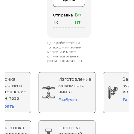
Вт/
Отправка
Пт
ТК
Цена действительна
только для интернет-
магазина и может
отличаться от цен в
розничных магазинах
сточка
Изготовление
Зака
верстий и
зажимного
зубч
готовление
винта
коле
он паза
Выбрать
Выб
брать
прессовка
Расточка
одшипников
отверстий