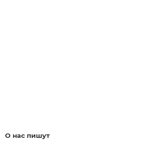
Виброопора EC(C) 150Х100 М16Х42 60SH
Уточните наличие
Цена по запросу
Под заказ
О нас пишут