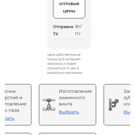
оптовые
цены
Вт/
Отправка
Пт
ТК
Цена действительна
только для интернет-
магазина и может
отличаться от цен в
розничных магазинах
сточка
Изготовление
Зака
верстий и
зажимного
зубч
готовление
винта
коле
он паза
Выбрать
Выб
брать