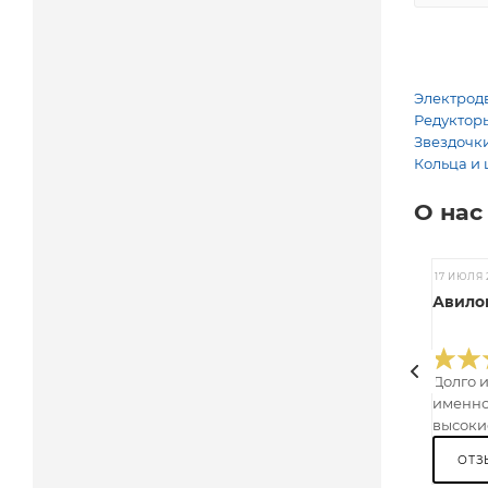
Электродв
Редукторы
Звездочки
Кольца и 
О нас
17 ИЮЛЯ 
Авилов
Долго 
именно
высокие
ОТЗ