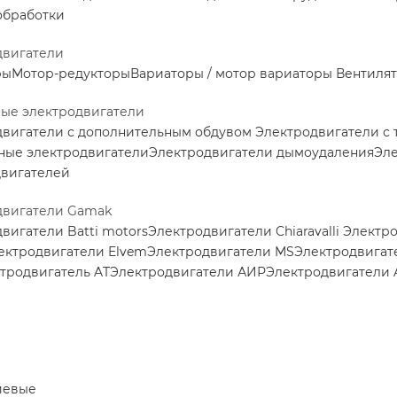
обработки
двигатели
ры
Мотор-редукторы
Вариаторы / мотор вариаторы
Вентилят
ные электродвигатели
двигатели с дополнительным обдувом
Электродвигатели с
ные электродвигатели
Электродвигатели дымоудаления
Эле
двигателей
двигатели Gamak
вигатели Batti motors
Электродвигатели Chiaravalli
Электро
ектродвигатели Elvem
Электродвигатели MS
Электродвигат
тродвигатель AT
Электродвигатели АИР
Электродвигатели 
иевые