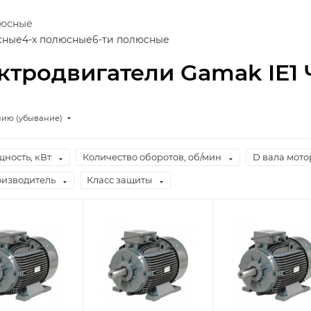
люсные
сные
4-х полюсные
6-ти полюсные
ктродвигатели Gamak IE1
нию (убывание)
ность, кВт
Количество оборотов, об/мин
D вала мото
изводитель
Класс защиты