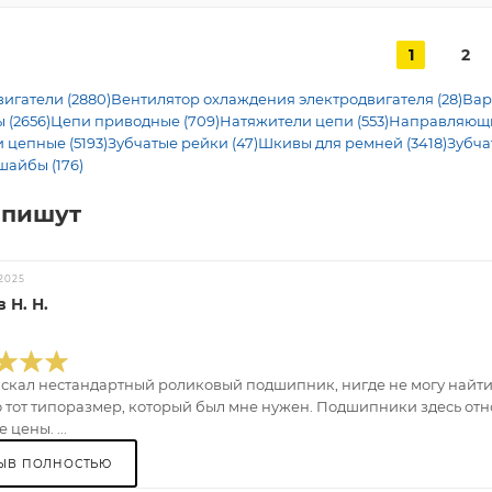
1
2
игатели (2880)
Вентилятор охлаждения электродвигателя (28)
Вар
 (2656)
Цепи приводные (709)
Натяжители цепи (553)
Направляющие
 цепные (5193)
Зубчатые рейки (47)
Шкивы для ремней (3418)
Зубча
шайбы (176)
 пишут
2025
 Н. Н.
искал нестандартный роликовый подшипник, нигде не могу найти.
 тот типоразмер, который был мне нужен. Подшипники здесь отно
 цены. ...
ЫВ ПОЛНОСТЬЮ