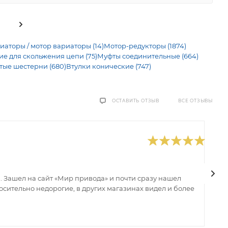
иаторы / мотор вариаторы (14)
Мотор-редукторы (1874)
 для скольжения цепи (75)
Муфты соединительные (664)
тые шестерни (680)
Втулки конические (747)
ВСЕ ОТЗЫВЫ
ОСТАВИТЬ ОТЗЫВ
0
В
 Зашел на сайт «Мир привода» и почти сразу нашел
В
сительно недорогие, в других магазинах видел и более
з
ин