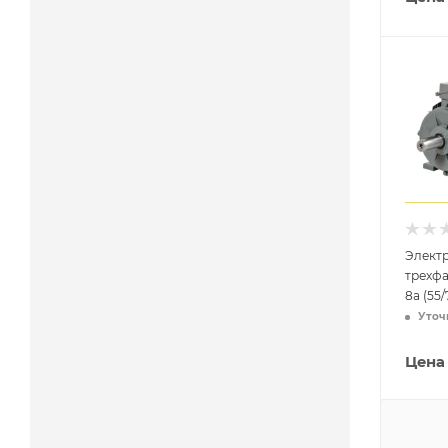
Элект
трехфа
8a (55/
Уточ
Цена