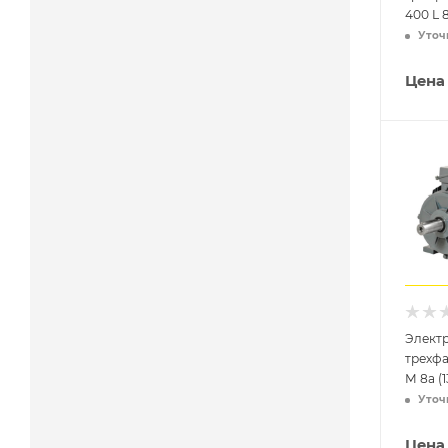
400 L 
Уточ
Цена
Элект
трехф
М 8а (1
Уточ
Цена