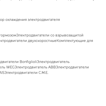
ор охлаждения электродвигателя
 тормозом
Электродвигатели со взрывозащитой
ктродвигатели двухскоростные
Комплектующие для
двигатели Bonfiglioli
Электродвигатель
ель WEG
Электродвигатель ABB
Электродвигатели
AIS
Электродвигатели C.M.E.