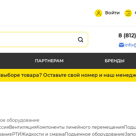
Войти
8 (812
info
ПАРТНЕРАМ
БРЕНДЫ
выборе товара? Оставьте свой номер и наш менед
ое оборудование
ссия
Вентиляция
Компоненты линейного перемещения
Подш
вание
РТИ
Жидкости и смазка
Подъемное оборудование
Запо