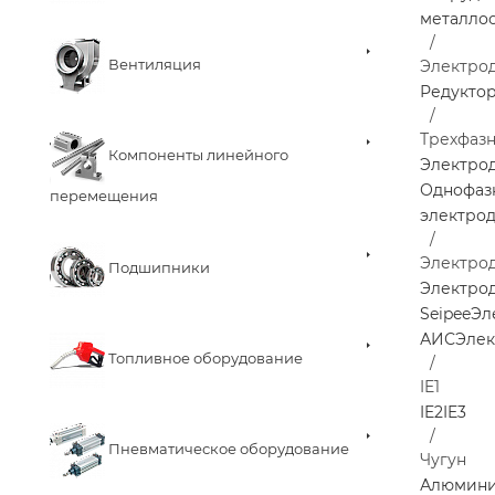
металло
Вентиляция
Электро
Редукто
Трехфаз
Компоненты линейного
Электро
Однофаз
перемещения
электро
Электро
Подшипники
Электрод
Seipee
Эл
АИС
Элек
Топливное оборудование
IE1
IE2
IE3
Пневматическое оборудование
Чугун
Алюмин