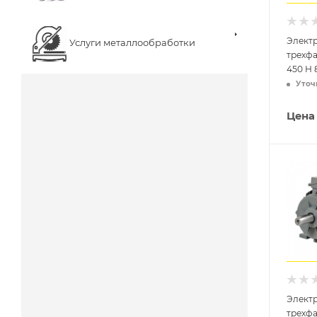
Элект
Услуги металлообработки
трехф
450 H 
Уточ
Цена
Элект
трехф