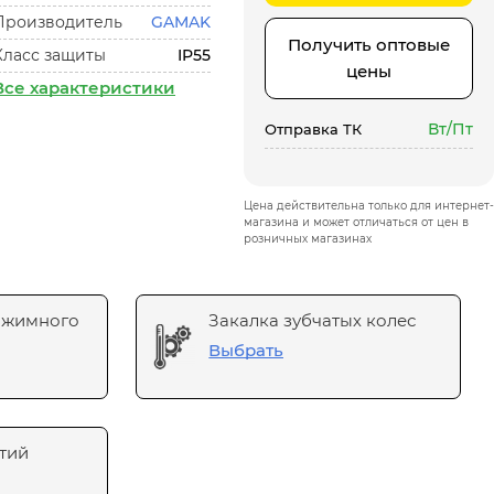
Производитель
GAMAK
Получить оптовые
Класс защиты
IP55
цены
Все характеристики
Вт/Пт
Отправка ТК
Цена действительна только для интернет-
магазина и может отличаться от цен в
розничных магазинах
ажимного
Закалка зубчатых колес
Выбрать
тий