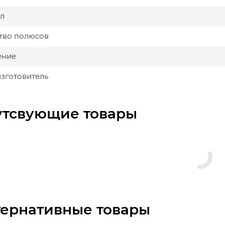
л
тво полюсов
ение
изготовитель
утсвующие товары
тернативные товары