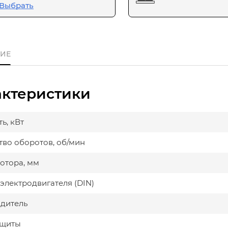
Выбрать
ИЕ
актеристики
ь, кВт
тво оборотов, об/мин
мотора, мм
электродвигателя (DIN)
дитель
ащиты