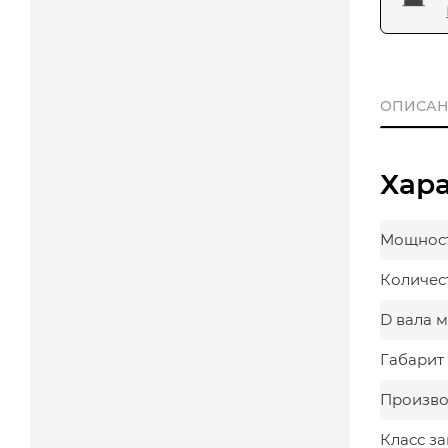
ОПИСАН
Хар
Мощност
Количес
D вала 
Габарит 
Произво
Класс з