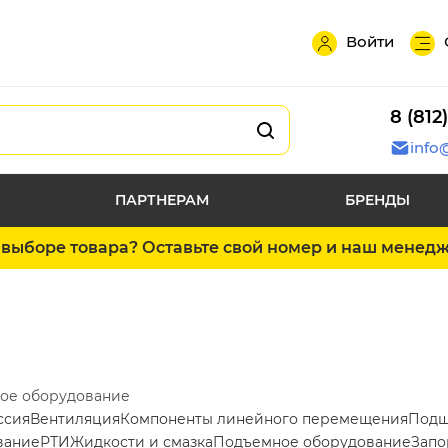
Войти
8 (812
info
ПАРТНЕРАМ
БРЕНДЫ
выборе товара? Оставьте свой номер и наш менед
ое оборудование
ссия
Вентиляция
Компоненты линейного перемещения
Подш
вание
РТИ
Жидкости и смазка
Подъемное оборудование
Запо