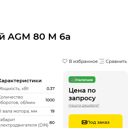
й AGM 80 M 6a
В избранное
Сравнить
Наличие
Характеристики
Мощность, кВт
0.37
Цена по
запросу
Количество
1000
оборотов, об/мин
Нашли дешевле?
D вала мотора, мм
19
Габарит
Под заказ
80
электродвигателя (DIN)