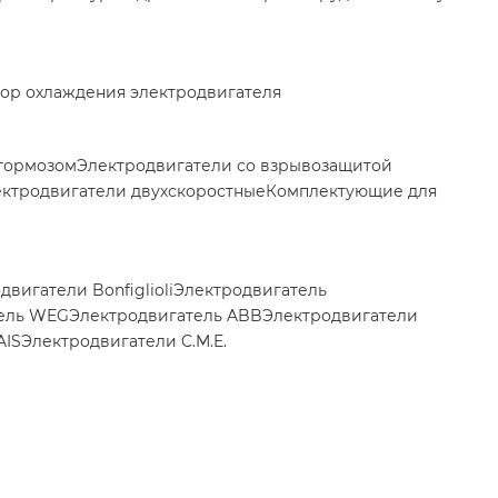
ор охлаждения электродвигателя
 тормозом
Электродвигатели со взрывозащитой
ктродвигатели двухскоростные
Комплектующие для
двигатели Bonfiglioli
Электродвигатель
ель WEG
Электродвигатель ABB
Электродвигатели
AIS
Электродвигатели C.M.E.