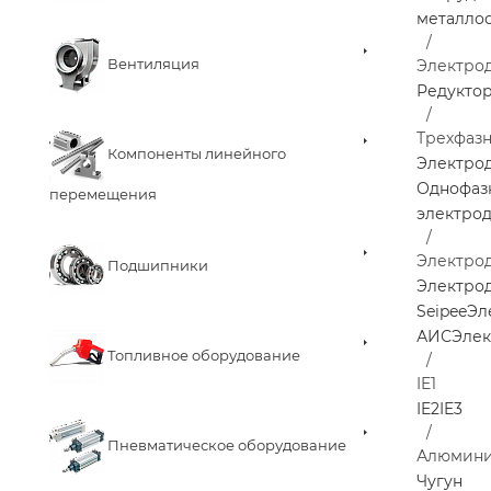
металло
Вентиляция
Электро
Редукто
Трехфаз
Компоненты линейного
Электро
Однофаз
перемещения
электро
Электро
Подшипники
Электрод
Seipee
Эл
АИС
Элек
Топливное оборудование
IE1
IE2
IE3
Пневматическое оборудование
Алюмин
Чугун