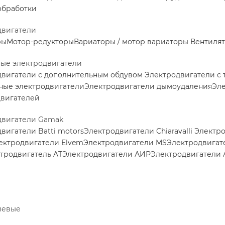
обработки
двигатели
ры
Мотор-редукторы
Вариаторы / мотор вариаторы
Вентилят
ные электродвигатели
двигатели с дополнительным обдувом
Электродвигатели с
ные электродвигатели
Электродвигатели дымоудаления
Эле
двигателей
двигатели Gamak
вигатели Batti motors
Электродвигатели Chiaravalli
Электро
ектродвигатели Elvem
Электродвигатели MS
Электродвигат
тродвигатель AT
Электродвигатели АИР
Электродвигатели 
иевые