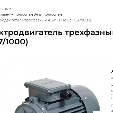
люсные
сные
4-х полюсные
8-ми полюсные
родвигатель трехфазный AGM 80 M 6a (0.37/1000)
ктродвигатель трехфазны
7/1000)