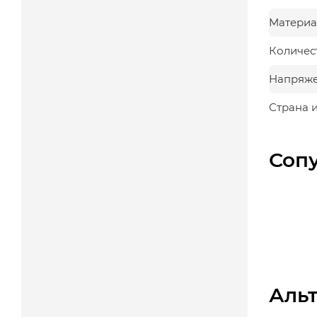
Материа
Количес
Напряж
Страна 
Соп
Аль