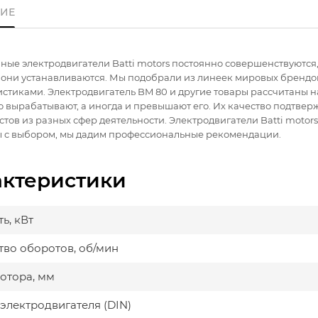
ИЕ
ые электродвигатели Batti motors постоянно совершенствуются
е они устанавливаются. Мы подобрали из линеек мировых бренд
стиками. Электродвигатель BM 80 и другие товары рассчитаны 
ю вырабатывают, а иногда и превышают его. Их качество подтв
тов из разных сфер деятельности. Электродвигатели Batti motor
 с выбором, мы дадим профессиональные рекомендации.
актеристики
ь, кВт
тво оборотов, об/мин
мотора, мм
электродвигателя (DIN)