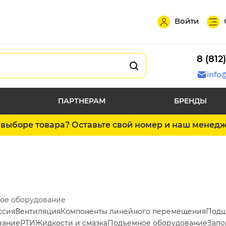
Войти
8 (812
info
ПАРТНЕРАМ
БРЕНДЫ
выборе товара? Оставьте свой номер и наш менед
ое оборудование
ссия
Вентиляция
Компоненты линейного перемещения
Подш
вание
РТИ
Жидкости и смазка
Подъемное оборудование
Запо