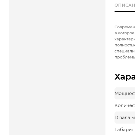
ОПИСАН
Современн
в которо
характери
полность
специалис
проблемы
Хар
Мощност
Количес
D вала 
Габарит 