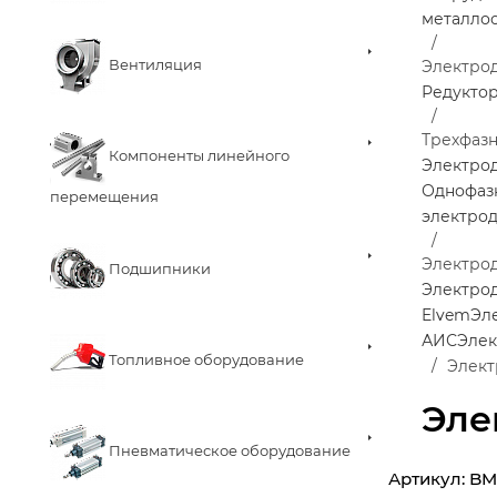
металло
Вентиляция
Электро
Редукто
Трехфаз
Компоненты линейного
Электро
Однофаз
перемещения
электро
Электрод
Подшипники
Электрод
Elvem
Эл
АИС
Элек
Топливное оборудование
Элект
Эле
Пневматическое оборудование
Артикул:
BM