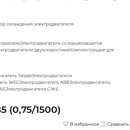
ор охлаждения электродвигателя
 тормозом
Электродвигатели со взрывозащитой
ктродвигатели двухскоростные
Комплектующие для
игатель Seipee
Электродвигатели
тель WEG
Электродвигатель ABB
Электродвигатели
AIS
Электродвигатели C.M.E.
 (0,75/1500)
В избранное
Сравнить