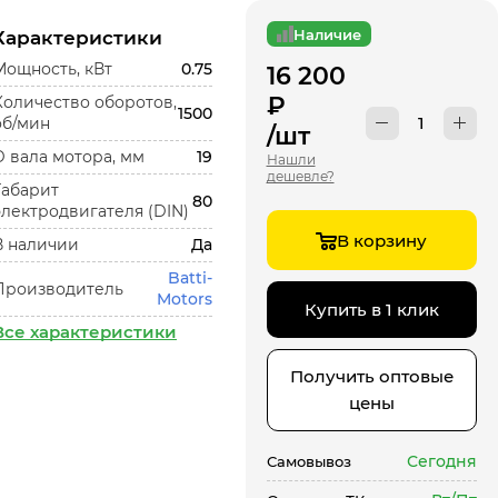
Наличие
Характеристики
Мощность, кВт
0.75
16 200
₽
Количество оборотов,
1500
об/мин
/шт
D вала мотора, мм
19
Нашли
дешевле?
Габарит
80
электродвигателя (DIN)
В корзину
В наличии
Да
Batti-
Производитель
Motors
Купить в 1 клик
Все характеристики
Получить оптовые
цены
Сегодня
Самовывоз