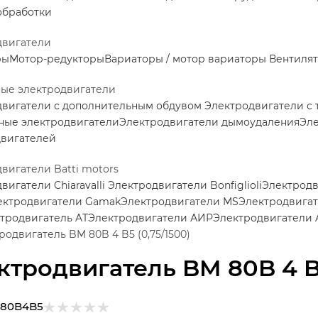
обработки
двигатели
ры
Мотор-редукторы
Вариаторы / мотор вариаторы
Вентилят
ные электродвигатели
двигатели с дополнительным обдувом
Электродвигатели с
ные электродвигатели
Электродвигатели дымоудаления
Эле
двигателей
вигатели Batti motors
вигатели Chiaravalli
Электродвигатели Bonfiglioli
Электродв
ектродвигатели Gamak
Электродвигатели MS
Электродвига
тродвигатель AT
Электродвигатели АИР
Электродвигатели 
родвигатель BM 80B 4 B5 (0,75/1500)
ктродвигатель BM 80B 4 B5
80B4B5