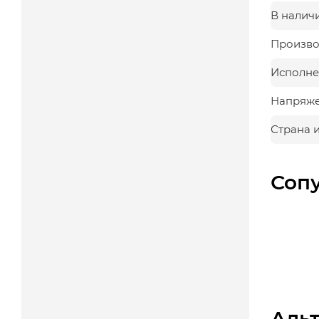
В налич
Произво
Исполне
Напряж
Страна 
Соп
Аль