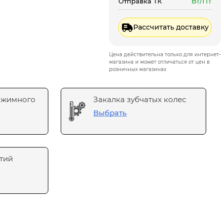
Вт/Пт
Отправка ТК
Рассчитать доставку
Цена действительна только для интернет-
магазина и может отличаться от цен в
розничных магазинах
ажимного
Закалка зубчатых колес
Выбрать
тий