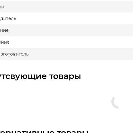
ии
дитель
ние
ение
изготовитель
утсвующие товары
тернативные товары