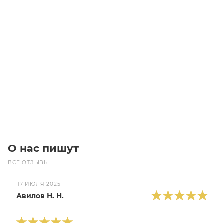
Линейный модуль YR-EGHS120F-BL-20-450
Уточните наличие
Цена по запросу
Под заказ
О нас пишут
ВСЕ ОТЗЫВЫ
17 ИЮЛЯ 2025
Авилов Н. Н.