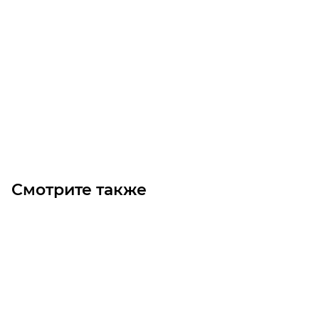
Шестерня M2 Z=31 со ступицей цилиндрическая
Много
Изготовление: 7 дней
930
₽
/шт
В корзину
Смотрите также