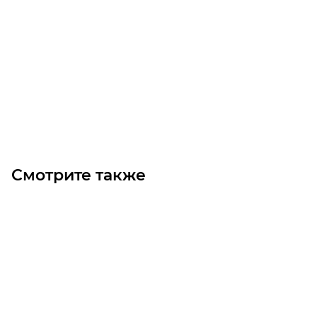
RCK 95-55X94 Муфта
Достаточно
5 130
₽
/шт
В корзину
Смотрите также