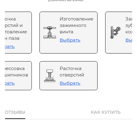
розничных магазинах
сточка
Изготовление
Зака
верстий и
зажимного
зубч
готовление
винта
коле
он паза
Выбрать
Выб
брать
прессовка
Расточка
одшипников
отверстий
брать
Выбрать
ОТЗЫВЫ
КАК КУПИТЬ