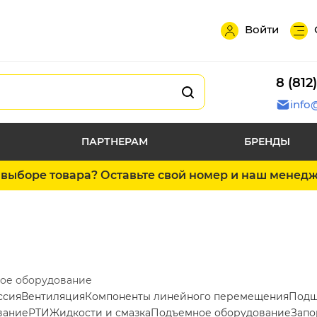
Войти
8 (812
info
ПАРТНЕРАМ
БРЕНДЫ
выборе товара? Оставьте свой номер и наш менед
ое оборудование
ссия
Вентиляция
Компоненты линейного перемещения
Подш
вание
РТИ
Жидкости и смазка
Подъемное оборудование
Запо