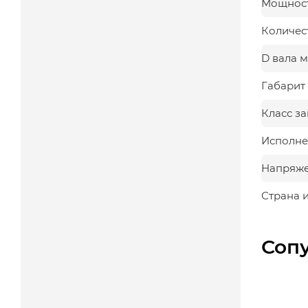
Мощност
Количес
D вала 
Габарит 
Класс з
Исполне
Напряж
Страна 
Соп