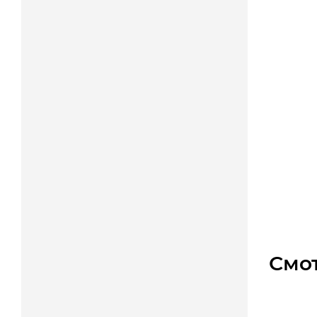
2384-M
Уто
Цена
Смо