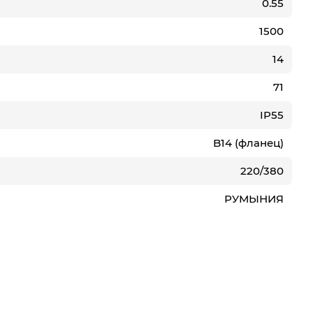
0.55
1500
14
71
IP55
B14 (фланец)
220/380
РУМЫНИЯ