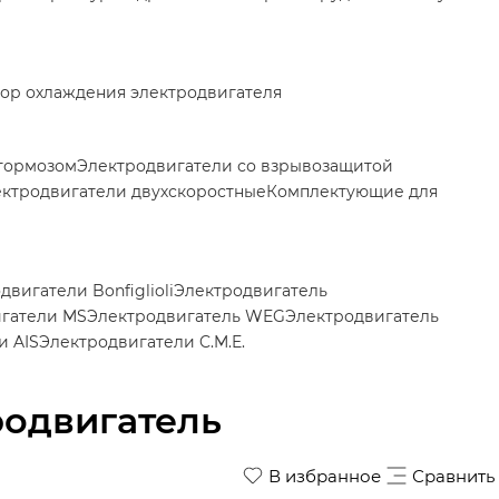
ор охлаждения электродвигателя
 тормозом
Электродвигатели со взрывозащитой
ктродвигатели двухскоростные
Комплектующие для
двигатели Bonfiglioli
Электродвигатель
гатели MS
Электродвигатель WEG
Электродвигатель
и AIS
Электродвигатели C.M.E.
тродвигатель
В избранное
Сравнить