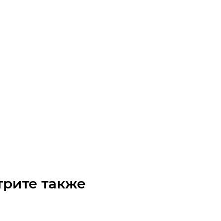
XL-025 Ремень (Gates)
чните наличие
Арт.: 9277-41465
 по запросу
трите также