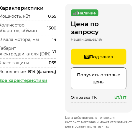
Характеристики
Наличие
Мощность, кВт
0.55
Цена по
Количество
1500
оборотов, об/мин
запросу
D вала мотора, мм
14
Нашли дешевле?
Габарит
71
электродвигателя (DIN)
Под заказ
Класс защиты
IP55
Исполнение
B14 (фланец)
Получить оптовые
Все характеристики
цены
Вт/Пт
Отправка ТК
Цена действительна только для
интернет-магазина и может отличаться от
цен в розничных магазинах