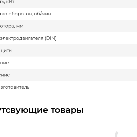
ь, кВт
тво оборотов, об/мин
мотора, мм
электродвигателя (DIN)
ащиты
ние
ение
изготовитель
утсвующие товары