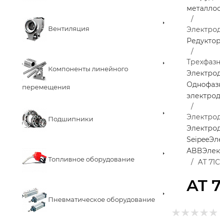
металло
Вентиляция
Электро
Редукто
Трехфаз
Компоненты линейного
Электро
Однофаз
перемещения
электро
Электрод
Подшипники
Электрод
Seipee
Эл
ABB
Элек
Топливное оборудование
AT 71C
AT 
Пневматическое оборудование