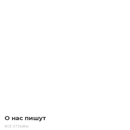
CHT BV 04 FA (BO040FA) фланец Chiaravalli
Достаточно
Цена по запросу
Под заказ
О нас пишут
ВСЕ ОТЗЫВЫ