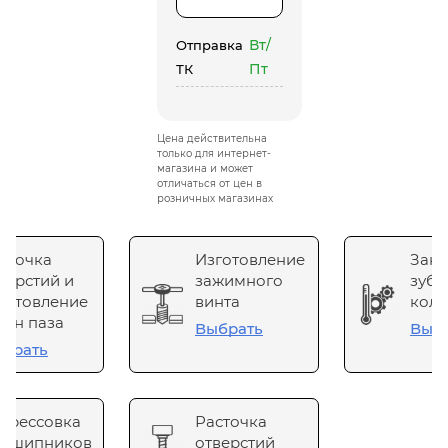
Вт/
Отправка
Пт
ТК
Цена действительна
только для интернет-
магазина и может
отличаться от цен в
розничных магазинах
сточка
Изготовление
Зака
верстий и
зажимного
зубч
готовление
винта
коле
он паза
Выбрать
Выб
брать
прессовка
Расточка
одшипников
отверстий