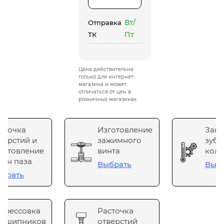
Вт/
Отправка
Пт
ТК
Цена действительна
только для интернет-
магазина и может
отличаться от цен в
розничных магазинах
сточка
Изготовление
Зака
верстий и
зажимного
зубч
готовление
винта
коле
он паза
Выбрать
Выб
брать
прессовка
Расточка
одшипников
отверстий