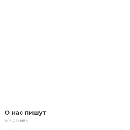
Линейный модуль YR-MGNS100F-BC-5-200
Уточните наличие
Цена по запросу
Под заказ
О нас пишут
ВСЕ ОТЗЫВЫ