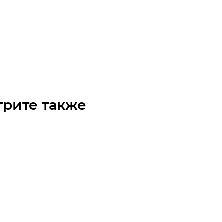
GFAS - 56 NL зубчатая
чните наличие
Арт.: 00305600
 по запросу
трите также