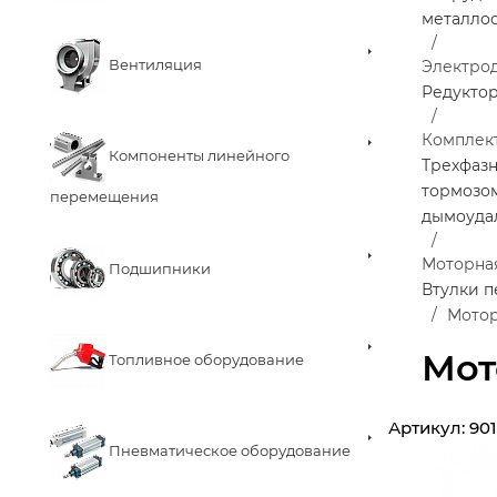
металло
Вентиляция
Электро
Редукто
Комплек
Компоненты линейного
Трехфаз
тормозо
перемещения
дымоуда
Моторная
Подшипники
Втулки 
Мотор
Мот
Топливное оборудование
Артикул:
90
Пневматическое оборудование