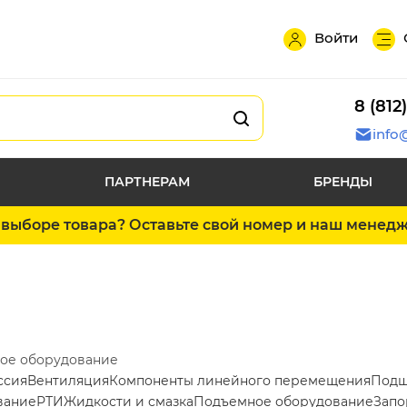
Войти
8 (812
info
ПАРТНЕРАМ
БРЕНДЫ
выборе товара? Оставьте свой номер и наш менед
ое оборудование
ссия
Вентиляция
Компоненты линейного перемещения
Подш
вание
РТИ
Жидкости и смазка
Подъемное оборудование
Запо