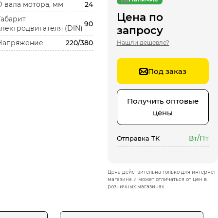
D вала мотора, мм
24
Цена по
Габарит
90
электродвигателя (DIN)
запросу
Напряжение
220/380
Нашли дешевле?
Под заказ
Получить оптовые
цены
Вт/Пт
Отправка ТК
Цена действительна только для интернет-
магазина и может отличаться от цен в
розничных магазинах