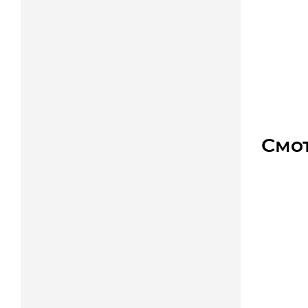
Муфта 
Уто
Цена
Смо