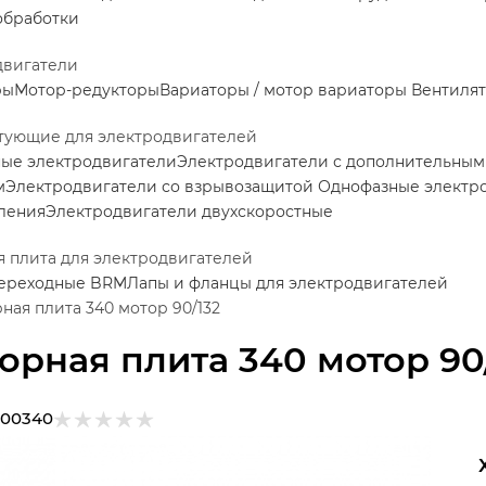
обработки
двигатели
ры
Мотор-редукторы
Вариаторы / мотор вариаторы
Вентилят
тующие для электродвигателей
ные электродвигатели
Электродвигатели с дополнительны
м
Электродвигатели со взрывозащитой
Однофазные электр
ления
Электродвигатели двухскоростные
 плита для электродвигателей
переходные BRM
Лапы и фланцы для электродвигателей
ная плита 340 мотор 90/132
орная плита 340 мотор 90
100340