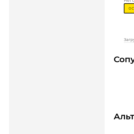
Нет 
ОС
Загру
Соп
Аль