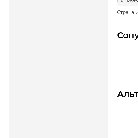
Страна 
Соп
Аль