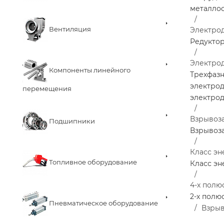
металло
Вентиляция
Электро
Редукто
Электро
Компоненты линейного
Трехфаз
электро
перемещения
электро
Взрывоз
Подшипники
Взрывоз
Класс эн
Топливное оборудование
Класс эн
4-х полю
2-х полю
Пневматическое оборудование
Взрыв