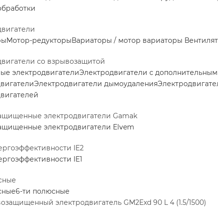
обработки
двигатели
ры
Мотор-редукторы
Вариаторы / мотор вариаторы
Вентилят
двигатели со взрывозащитой
ные электродвигатели
Электродвигатели с дополнительны
двигатели
Электродвигатели дымоудаления
Электродвигате
двигателей
ащищенные электродвигатели Gamak
ащищенные электродвигатели Elvem
ергоэффективности IE2
ергоэффективности IE1
сные
сные
6-ти полюсные
озащищенный электродвигатель GM2Exd 90 L 4 (1.5/1500)