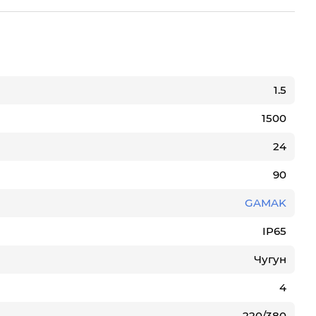
1.5
1500
24
90
GAMAK
IP65
Чугун
4
220/380