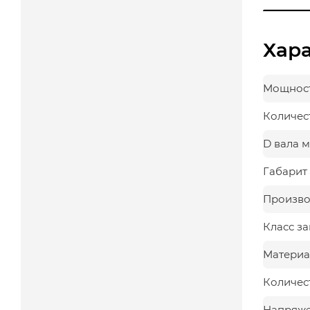
Хар
Мощност
Количес
D вала 
Габарит 
Произво
Класс з
Материа
Количес
Напряж