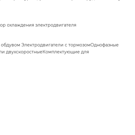
ор охлаждения электродвигателя
м обдувом
Электродвигатели с тормозом
Однофазные
ли двухскоростные
Комплектующие для