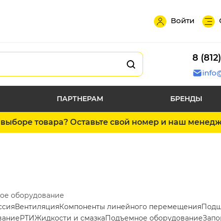
Войти
8 (812
info
ПАРТНЕРАМ
БРЕНДЫ
выборе товара? Оставьте свой номер и наш менед
ое оборудование
ссия
Вентиляция
Компоненты линейного перемещения
Подш
вание
РТИ
Жидкости и смазка
Подъемное оборудование
Запо