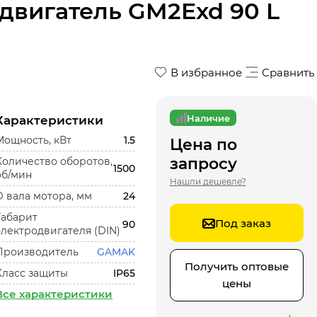
вигатель GM2Exd 90 L
В избранное
Сравнить
Наличие
Характеристики
Мощность, кВт
1.5
Цена по
запросу
Количество оборотов,
1500
об/мин
Нашли дешевле?
D вала мотора, мм
24
Габарит
Под заказ
90
электродвигателя (DIN)
Производитель
GAMAK
Получить оптовые
Класс защиты
IP65
цены
Все характеристики