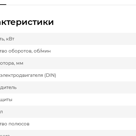
актеристики
ь, кВт
тво оборотов, об/мин
мотора, мм
электродвигателя (DIN)
дитель
ащиты
л
тво полюсов
ение