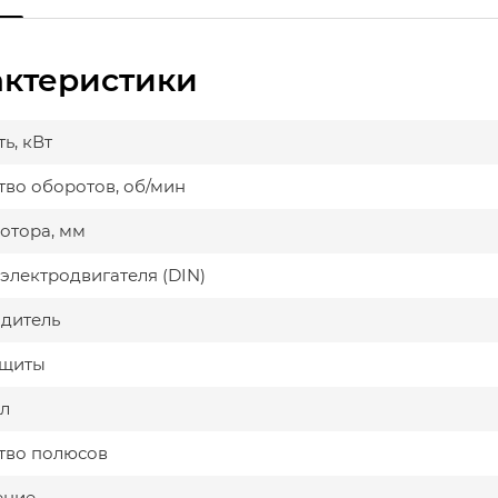
актеристики
ь, кВт
тво оборотов, об/мин
мотора, мм
электродвигателя (DIN)
дитель
ащиты
л
тво полюсов
ение