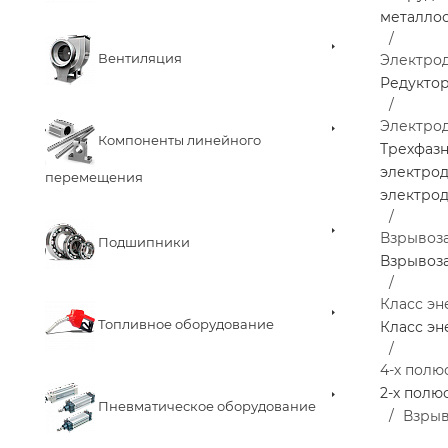
металло
Вентиляция
Электро
Редукто
Электро
Компоненты линейного
Трехфаз
электро
перемещения
электро
Взрывоз
Подшипники
Взрывоз
Класс эн
Топливное оборудование
Класс эн
4-х полю
2-х полю
Пневматическое оборудование
Взрыв