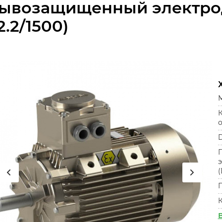
ывозащищенный электрод
2.2/1500)
М
К
D
(