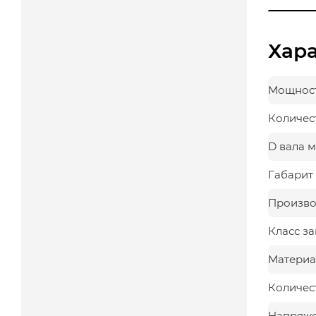
Хар
Мощност
Количес
D вала 
Габарит 
Произво
Класс з
Материа
Количес
Напряж