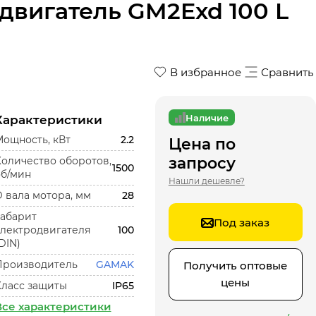
вигатель GM2Exd 100 L
В избранное
Сравнить
Наличие
Характеристики
ощность, кВт
2.2
Цена по
запросу
оличество оборотов,
1500
об/мин
Нашли дешевле?
 вала мотора, мм
28
Габарит
Под заказ
электродвигателя
100
DIN)
Производитель
GAMAK
Получить оптовые
цены
Класс защиты
IP65
Все характеристики