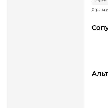
Страна 
Соп
Аль