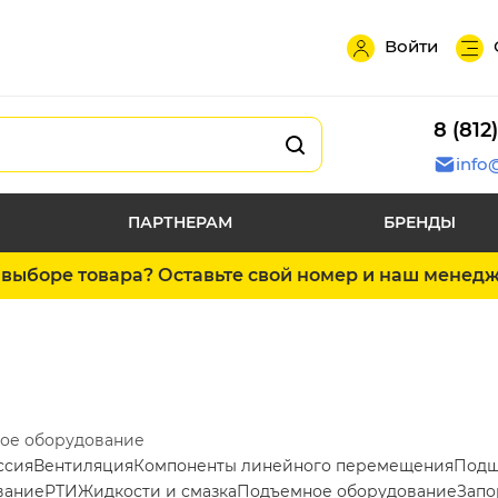
Войти
8 (812
info
ПАРТНЕРАМ
БРЕНДЫ
выборе товара? Оставьте свой номер и наш менед
ое оборудование
ссия
Вентиляция
Компоненты линейного перемещения
Подш
вание
РТИ
Жидкости и смазка
Подъемное оборудование
Запо