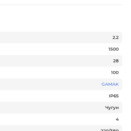
2.2
1500
28
100
GAMAK
IP65
Чугун
4
220/380