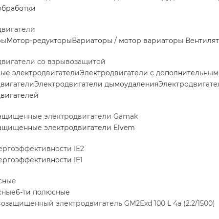
обработки
двигатели
ры
Мотор-редукторы
Вариаторы / мотор вариаторы
Вентилят
двигатели со взрывозащитой
ные электродвигатели
Электродвигатели с дополнительны
двигатели
Электродвигатели дымоудаления
Электродвигате
двигателей
ащищенные электродвигатели Gamak
ащищенные электродвигатели Elvem
ергоэффективности IE2
ергоэффективности IE1
сные
сные
6-ти полюсные
озащищенный электродвигатель GM2Exd 100 L 4а (2.2/1500)