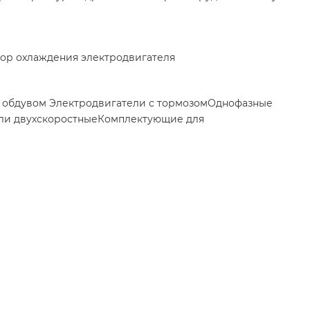
ор охлаждения электродвигателя
м обдувом
Электродвигатели с тормозом
Однофазные
ли двухскоростные
Комплектующие для