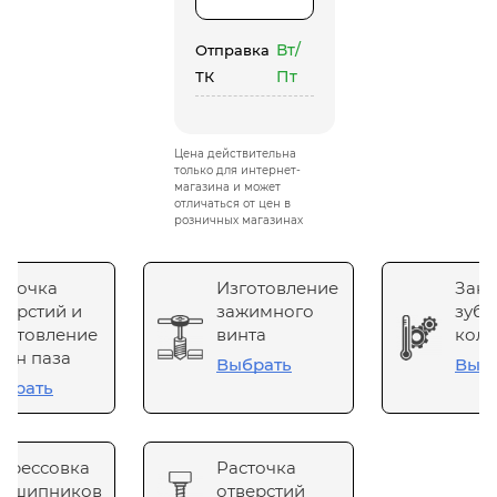
Вт/
Отправка
Пт
ТК
Цена действительна
только для интернет-
магазина и может
отличаться от цен в
розничных магазинах
сточка
Изготовление
Зака
верстий и
зажимного
зубч
готовление
винта
коле
он паза
Выбрать
Выб
брать
прессовка
Расточка
одшипников
отверстий