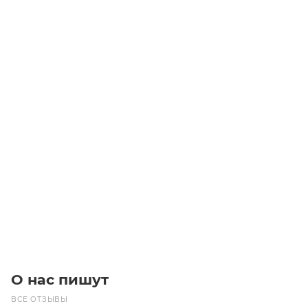
Звездочка 10B-1 со ступицей, под шпонку, Z=20, d=22
температурная закалка
Уточните наличие
2 262.85
₽
/шт
В корзину
О нас пишут
ВСЕ ОТЗЫВЫ