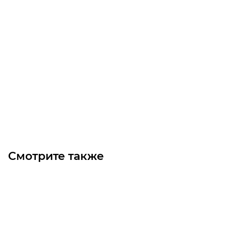
Цилиндрический роликовый подшипник NU2212 EMA
Уточните наличие
Цена по запросу
Под заказ
Смотрите также