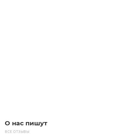
Шестерня M2 Z=38 со ступицей цилиндрическая Batti-
Motors
Много
Изготовление: 7 дней
1 170
₽
/шт
В корзину
О нас пишут
ВСЕ ОТЗЫВЫ