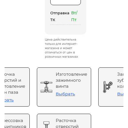
Вт/
Отправка
Пт
ТК
Цена действительна
только для интернет-
магазина и может
отличаться от цен в
розничных магазинах
сточка
Изготовление
Зака
верстий и
зажимного
зубч
готовление
винта
коле
он паза
Выбрать
Выб
брать
прессовка
Расточка
одшипников
отверстий