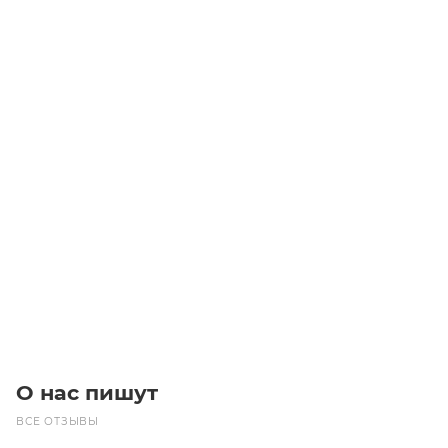
752-MXL-019 Ремень (Gates)
Уточните наличие
Цена по запросу
Под заказ
О нас пишут
ВСЕ ОТЗЫВЫ