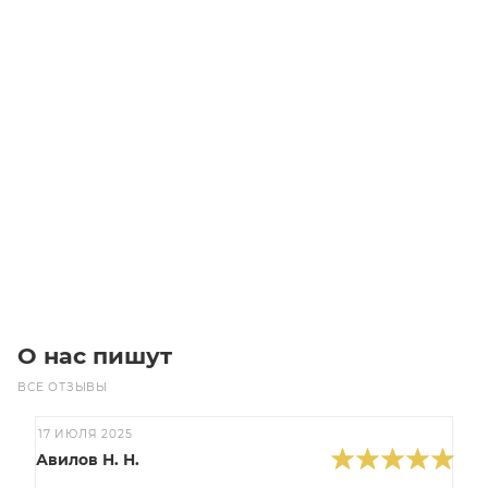
T5-620-10 Ремень (Gates)
Уточните наличие
Цена по запросу
Под заказ
О нас пишут
ВСЕ ОТЗЫВЫ
17 ИЮЛЯ 2025
Авилов Н. Н.