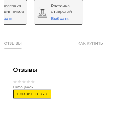
прессовка
Расточка
одшипников
отверстий
брать
Выбрать
ОТЗЫВЫ
КАК КУПИТЬ
Отзывы
Нет оценок
ОСТАВИТЬ ОТЗЫВ