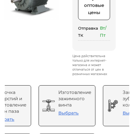
оптовые
цены
Вт/
Отправка
Пт
ТК
Цена действительна
только для интернет-
магазина и может
отличаться от цен в
розничных магазинах
сточка
Изготовление
Зака
верстий и
зажимного
зубч
готовление
винта
коле
он паза
Выбрать
Выб
брать